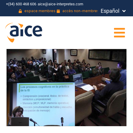
+(34) 600 468 606
aice@aice-interpretes.com
Español
English
espace membres
accès non-membres