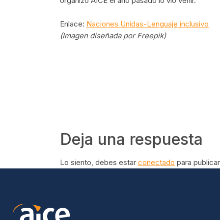
organizó AICE el año pasado lo vio venir.
Enlace:
Naciones Unidas-Lenguaje inclusivo
(Imagen diseñada por Freepik)
Deja una respuesta
Lo siento, debes estar
conectado
para publicar