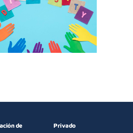
tación de
Privado