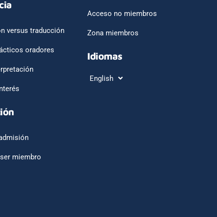
cia
Acceso no miembros
ón versus traducción
Zona miembros
ácticos oradores
Idiomas
erpretación
English
Français
nterés
ión
admisión
 ser miembro