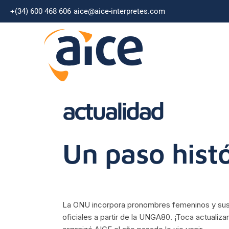
+(34) 600 468 606
aice@aice-interpretes.com
actualidad
Un paso histó
La ONU incorpora pronombres femeninos y sust
oficiales a partir de la UNGA80. ¡Toca actualiza