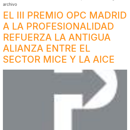
archivo
EL III PREMIO OPC MADRID
A LA PROFESIONALIDAD
REFUERZA LA ANTIGUA
ALIANZA ENTRE EL
SECTOR MICE Y LA AICE