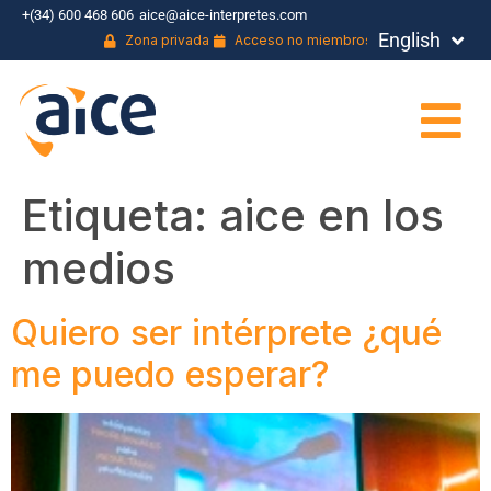
+(34) 600 468 606
aice@aice-interpretes.com
English
Français
Zona privada
Acceso no miembros
Etiqueta:
aice en los
medios
Quiero ser intérprete ¿qué
me puedo esperar?