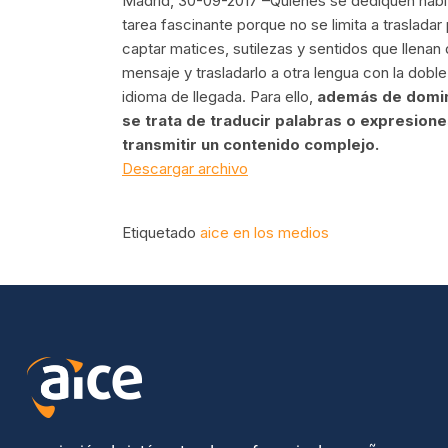
Madrid, 30-09-2017 –Quienes se dediquen habitu
tarea fascinante porque no se limita a traslada
captar matices, sutilezas y sentidos que llena
mensaje y trasladarlo a otra lengua con la dobl
idioma de llegada. Para ello,
además de domin
se trata de traducir palabras o expresion
transmitir un contenido complejo.
Descargar archivo
Etiquetado
aice en los medios