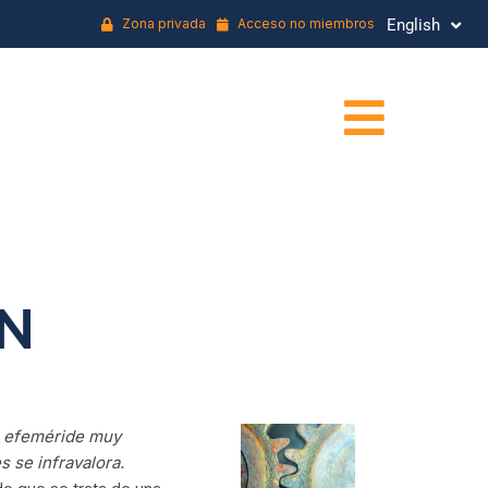
Zona privada
Acceso no miembros
English
Français
ÓN
na efeméride muy
 se infravalora.