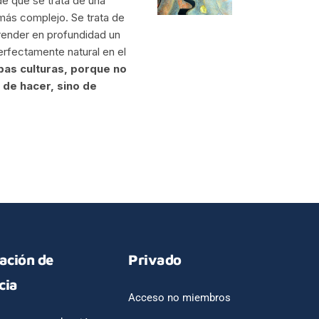
de que se trata de una
 más complejo. Se trata de
prender en profundidad un
perfectamente natural en el
as culturas, porque no
 de hacer, sino de
tación de
Privado
cia
Acceso no miembros