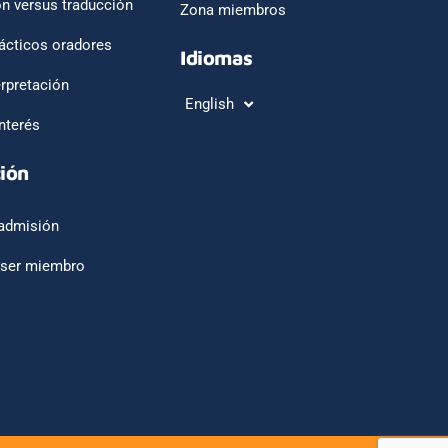
ón versus traducción
Zona miembros
ácticos oradores
Idiomas
erpretación
English
Français
nterés
ión
admisión
 ser miembro