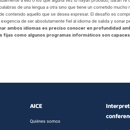
almente a ello o los que alguna vez lo hayan probado, darán fe 
r palabras de una lengua a otra sino que tiene un cometido mucho
n de contenido aquello que se desea expresar. El desafío es com
e exigencia de ser absolutamente fiel al idioma de salida y sonar 
ar ambos idiomas es preciso conocer en profundidad amb
es fijas como algunos programas informáticos son capaces
AICE
Interpre
conferen
Quiénes somos