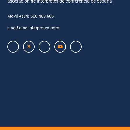
asociación de intérpretes de conferencia de españa
Móvil +(34) 600 468 606
aice@aice-interpretes.com