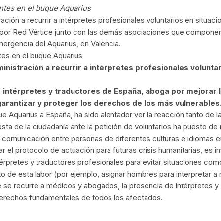
ntes en el buque Aquarius
stración a recurrir a intérpretes profesionales voluntarios en situ
 por Red Vértice junto con las demás asociaciones que componen 
emergencia del Aquarius, en Valencia.
tes en el buque Aquarius
dministración a recurrir a intérpretes profesionales volunta
 intérpretes y traductores de España, aboga por mejorar 
garantizar y proteger los derechos de los más vulnerables
que Aquarius a España, ha sido alentador ver la reacción tanto de l
a de la ciudadanía ante la petición de voluntarios ha puesto de 
a comunicación entre personas de diferentes culturas e idiomas e
r el protocolo de actuación para futuras crisis humanitarias, es 
ntérpretes y traductores profesionales para evitar situaciones c
o de esta labor (por ejemplo, asignar hombres para interpretar a
 se recurre a médicos y abogados, la presencia de intérpretes y
s derechos fundamentales de todos los afectados.