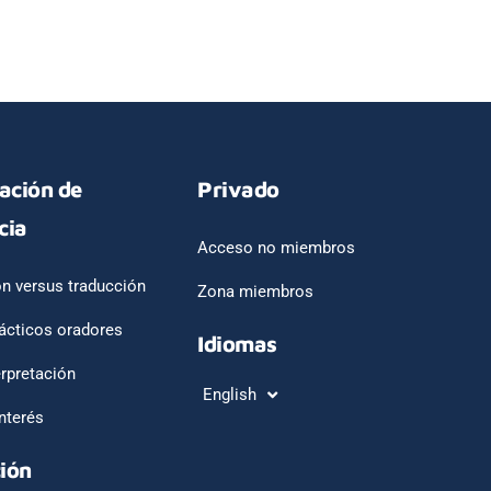
tación de
Privado
cia
Acceso no miembros
ón versus traducción
Zona miembros
ácticos oradores
Idiomas
erpretación
English
Français
nterés
ión