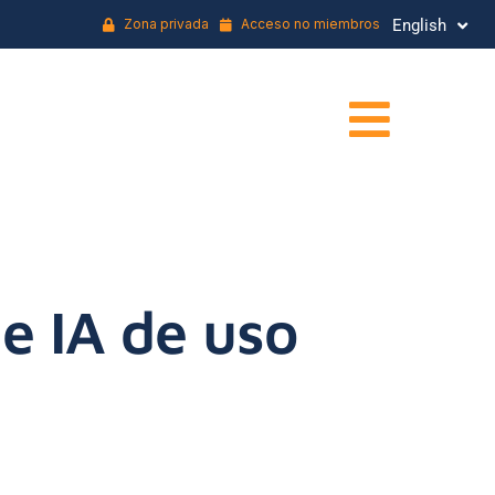
Zona privada
Acceso no miembros
English
Français
e IA de uso