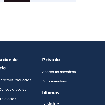
tación de
Privado
cia
Acceso no miembros
ón versus traducción
Zona miembros
ácticos oradores
Idiomas
erpretación
English
Français