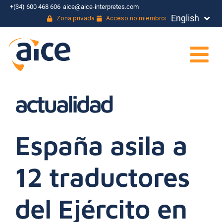
+(34) 600 468 606
aice@aice-interpretes.com
English
Français
Zona privada
Acceso no miembros
actualidad
España asila a
12 traductores
del Ejército en