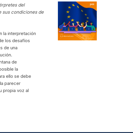
érpretes del
e sus condiciones de
 la interpretación
de los desafíos
és de una
ución.
entana de
osible la
ara ello se debe
eda parecer
u propia voz al