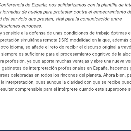
onferencia de España, nos solidarizamos con la plantilla de int
 jornadas de huelga para protestar contra el empeoramiento d
 del servicio que prestan, vital para la comunicación entre
tituciones europeas.
 sensible a la defensa de unas condiciones de trabajo óptimas en
erpretación simultánea remota (ISR) modalidad en la que, además 
otro idioma, se añade el reto de recibir el discurso original a trav
o siempre es suficiente para el procesamiento cognitivo de la aloc
tra profesión, ya que aporta muchas ventajas y abre una nueva v
s gabinetes de interpretación profesionales en España, hacemos p
rsas celebradas en todos los rincones del planeta. Ahora bien, p
a la interpretación, pues aunque la claridad con que se recibe pu
resultar comprensible para el intérprete cuando este superpone s