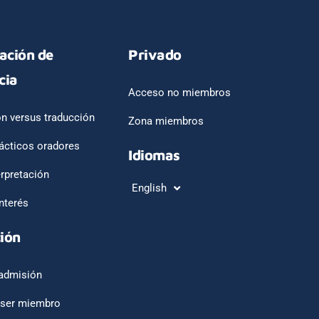
tación de
Privado
cia
Acceso no miembros
ón versus traducción
Zona miembros
ácticos oradores
Idiomas
erpretación
English
Français
nterés
ión
admisión
 ser miembro